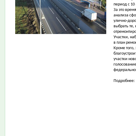
период с 10 
За это врем
анализа сфо
улично-доро
выбрать те,
отремонтиро
Участки, на
в план ремон
Кроме того,
благоустрои
участки нов
голосование
федеральног
Подробнее: 