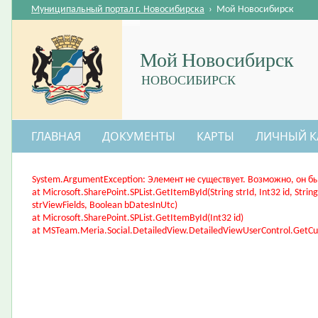
Муниципальный портал г. Новосибирска
›
Мой Новосибирск
Мой Новосибирск
НОВОСИБИРСК
ГЛАВНАЯ
ДОКУМЕНТЫ
КАРТЫ
ЛИЧНЫЙ К
System.ArgumentException: Элемент не существует. Возможно, он б
at Microsoft.SharePoint.SPList.GetItemById(String strId, Int32 id, Stri
strViewFields, Boolean bDatesInUtc)
at Microsoft.SharePoint.SPList.GetItemById(Int32 id)
at MSTeam.Meria.Social.DetailedView.DetailedViewUserControl.GetCur