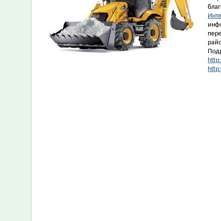
благ
Инте
инфо
пере
райо
Под
http
http