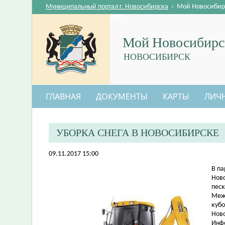
Муниципальный портал г. Новосибирска
›
Мой Новосибир
Мой Новосибирс
НОВОСИБИРСК
ГЛАВНАЯ
ДОКУМЕНТЫ
КАРТЫ
ЛИЧ
УБОРКА СНЕГА В НОВОСИБИРСКЕ
09.11.2017 15:00
​В п
Ново
песк
Межд
кубо
Нов
Инфо