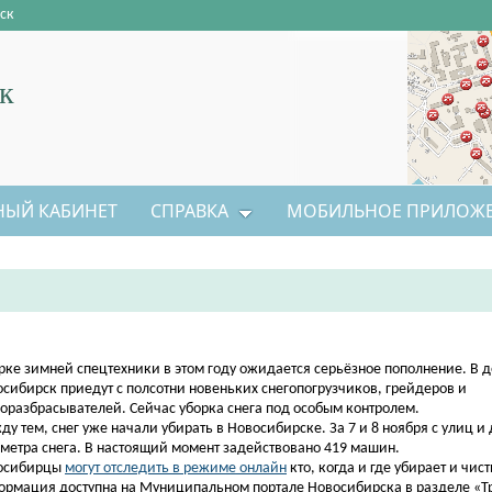
ск
к
НЫЙ КАБИНЕТ
СПРАВКА
МОБИЛЬНОЕ ПРИЛОЖ
арке зимней спецтехники в этом году ожидается серьёзное пополнение. В 
сибирск приедут с полсотни новеньких снегопогрузчиков, грейдеров и
оразбрасывателей. Сейчас уборка снега под особым контролем.
у тем, снег уже начали убирать в Новосибирске. За 7 и 8 ноября с улиц и
метра снега. В настоящий момент задействовано 419 машин.
осибирцы
могут отследить в режиме онлайн
кто, когда и где убирает и чист
рмация доступна на Муниципальном портале Новосибирска в разделе «Тр