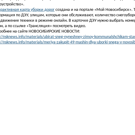
оустройство».
рактивная карта уборки дорог
создана и на портале «Мой Новосибирск». Т
рмация по ДЭУ, улицам, которые они обслуживают, количество снегоубо
движение техники в режиме онлайн. В карточке ДЭУ нужно выбрать номер 
н, а по ссылке «Трансляция» посмотреть видео.
робнее на сайте НОВОСИБИРСКИЕ НОВОСТИ:
://nsknews.info/materials/ubirat-sneg-nyneshney-zimoy-kommunalshchikam-sta
://nsknews.info/materials/meriya-zakupit-49-mashin-dlya-uborki-snega-v-novosib