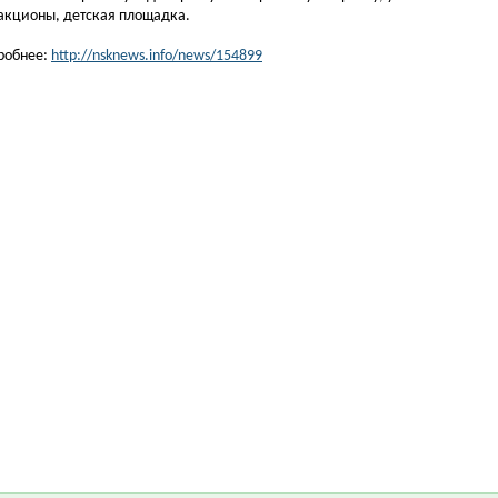
ракционы, детская площадка.
робнее:
http://nsknews.info/news/154899