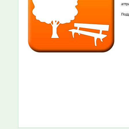
атт
Под