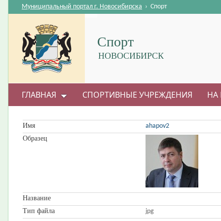
Муниципальный портал г. Новосибирска
›
Спорт
Спорт
НОВОСИБИРСК
ГЛАВНАЯ
СПОРТИВНЫЕ УЧРЕЖДЕНИЯ
НА 
ВОПРОС-ОТВЕТ
Имя
ahapov2
Образец
Название
Тип файла
jpg