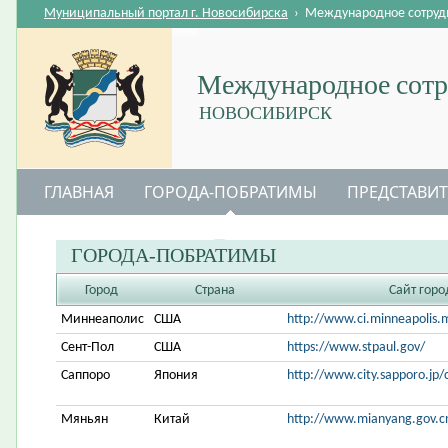
Муниципальный портал г. Новосибирска
›
Международное сотруд
Международное сотр
НОВОСИБИРСК
ГЛАВНАЯ
ГОРОДА-ПОБРАТИМЫ
ПРЕДСТАВИТ
ПОЛЕЗНЫЕ ССЫЛКИ
ГОРОДА-ПОБРАТИМЫ
Город
Страна
Сайт горо
Миннеаполис
США
http://www.ci.minneapolis.
Сент-Пол
США
https://www.stpaul.gov/
Саппоро
Япония
http://www.city.sapporo.jp/c
Мяньян
Китай
http://www.mianyang.gov.c