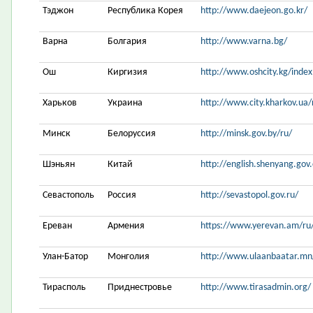
Тэджон
Республика Корея
http://www.daejeon.go.kr/
Варна
Болгария
http://www.varna.bg/
Ош
Киргизия
http://www.oshcity.kg/index
Харьков
Украина
http://www.city.kharkov.ua/
Минск
Белоруссия
http://minsk.gov.by/ru/
Шэньян
Китай
http://english.shenyang.gov
Севастополь
Россия
http://sevastopol.gov.ru/
Ереван
Армения
https://www.yerevan.am/ru
Улан-Батор
Монголия
http://www.ulaanbaatar.mn
Тирасполь
Приднестровье
http://www.tirasadmin.org/