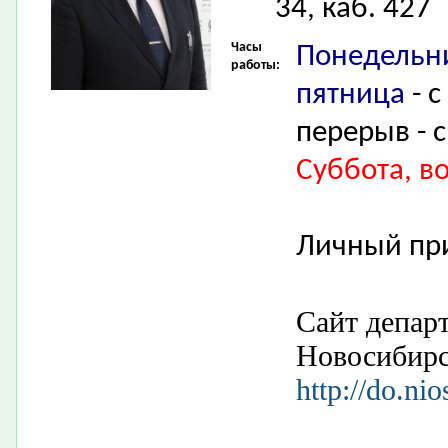
34, каб. 427
Часы
Понедельни
работы:
пятница
- с
перерыв - с
Суббота, в
Личный пр
Сайт депар
Новосибир
http://do.nio