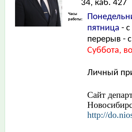
34, каб. 427
Часы
Понедельни
работы:
пятница
- с
перерыв - с
Суббота, в
Личный пр
Сайт депар
Новосибир
http://do.nio