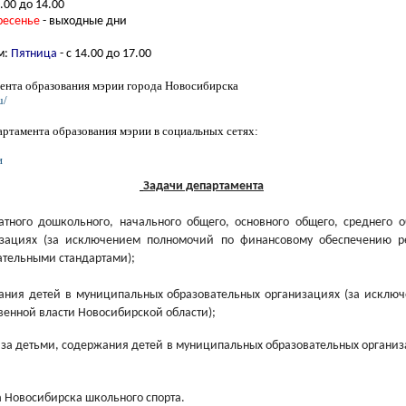
.00 до 14.00
ресенье
- выходные дни
м:
П
ятница
- с 14.00 до 17.00
ента образования мэрии города Новосибирска
u/
ртамента образования мэрии в социальных сетях:
и
Задачи департамента
атного дошкольного, начального общего, основного общего, среднего
изациях (за исключением полномочий по финансовому обеспечению р
ательными стандартами);
вания детей в муниципальных образовательных организациях (за исклю
венной власти Новосибирской области);
а за детьми, содержания детей в муниципальных образовательных организ
а Новосибирска школьного спорта.