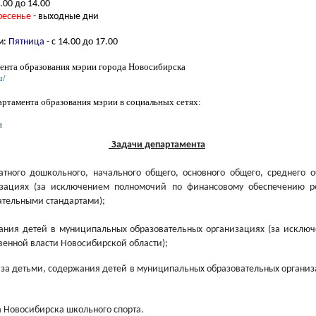
.00 до 14.00
ресенье
- выходные дни
м:
П
ятница
- с 14.00 до 17.00
ента образования мэрии города Новосибирска
u/
ртамента образования мэрии в социальных сетях:
и
Задачи департамента
атного дошкольного, начального общего, основного общего, среднего
изациях (за исключением полномочий по финансовому обеспечению р
ательными стандартами);
вания детей в муниципальных образовательных организациях (за исклю
венной власти Новосибирской области);
а за детьми, содержания детей в муниципальных образовательных организ
а Новосибирска школьного спорта.