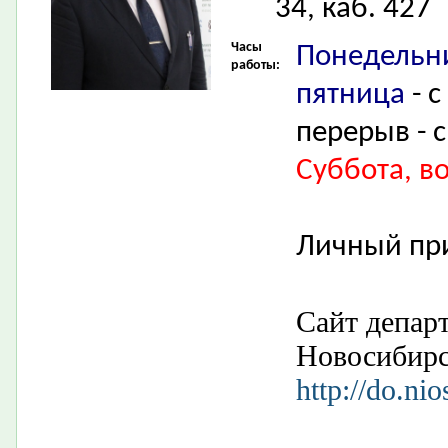
34, каб. 427
Часы
Понедельни
работы:
пятница
- с
перерыв - с
Суббота, в
Личный пр
Сайт депар
Новосибир
http://do.nio