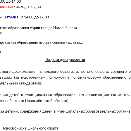
.00 до 14.00
ресенье
- выходные дни
м:
П
ятница
- с 14.00 до 17.00
ента образования мэрии города Новосибирска
u/
ртамента образования мэрии в социальных сетях:
и
Задачи департамента
атного дошкольного, начального общего, основного общего, среднего
изациях (за исключением полномочий по финансовому обеспечению р
ательными стандартами);
вания детей в муниципальных образовательных организациях (за исклю
венной власти Новосибирской области);
а за детьми, содержания детей в муниципальных образовательных организ
а Новосибирска школьного спорта.