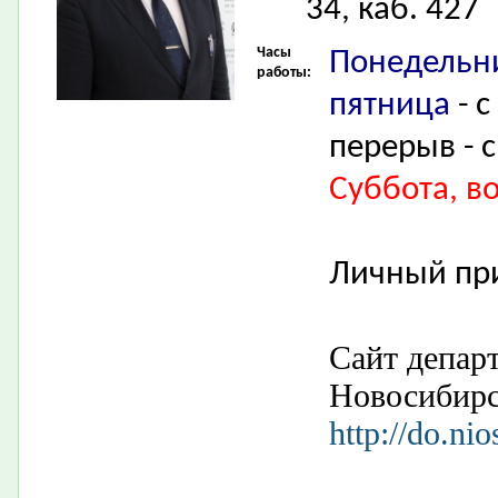
34, каб. 427
Часы
Понедельни
работы:
пятница
- с
перерыв - с
Суббота, в
Личный пр
Сайт депар
Новосибир
http://do.nio