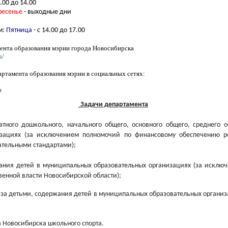
.00 до 14.00
ресенье
- выходные дни
м:
П
ятница
- с 14.00 до 17.00
ента образования мэрии города Новосибирска
u/
ртамента образования мэрии в социальных сетях:
и
Задачи департамента
атного дошкольного, начального общего, основного общего, среднего
изациях (за исключением полномочий по финансовому обеспечению р
ательными стандартами);
вания детей в муниципальных образовательных организациях (за исклю
венной власти Новосибирской области);
а за детьми, содержания детей в муниципальных образовательных организ
а Новосибирска школьного спорта.