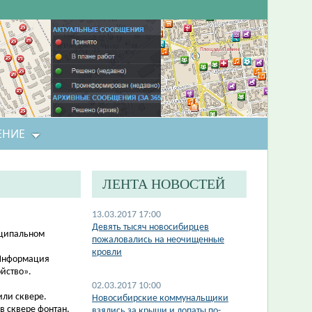
ЕНИЕ
ЛЕНТА НОВОСТЕЙ
13.03.2017 17:00
Девять тысяч новосибирцев
иципальном
пожаловались на неочищенные
кровли
 Информация
ойство».
02.03.2017 10:00
или сквере.
Новосибирские коммунальщики
в сквере фонтан,
взялись за крыши и лопаты по-