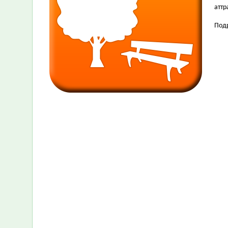
атт
Под