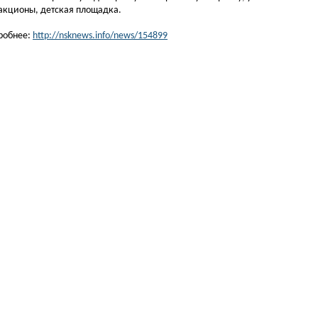
ракционы, детская площадка.
робнее:
http://nsknews.info/news/154899