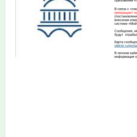
приложении «
В связи с эти
прекращает п
(п
остановлени
внесении изм
системе «Мой
Сообщения, им
будут отрабат
Карта сообще
sibirsk.ru/por
В личном каб
информация о