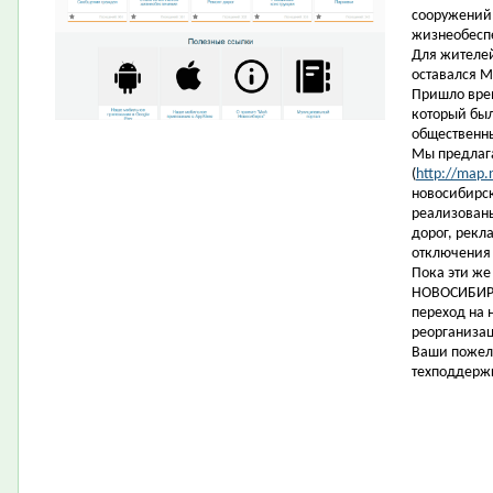
сооружений
жизнеобеспе
Для жителе
оставался 
Пришло вре
который был
общественн
Мы предлага
(
http://map.n
новосибирск
реализованы
дорог, рекл
отключения
Пока эти же
НОВОСИБИРС
переход на 
реорганизац
Ваши пожел
техподдерж