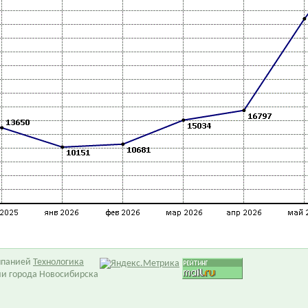
омпанией
Технологика
ии города Новосибирска