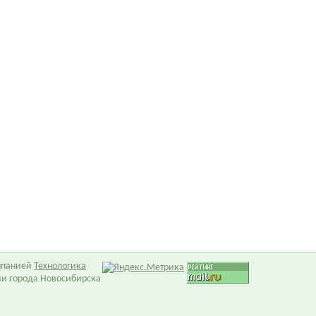
омпанией
Технологика
ии города Новосибирска