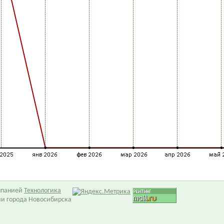
омпанией
Технологика
ии города Новосибирска