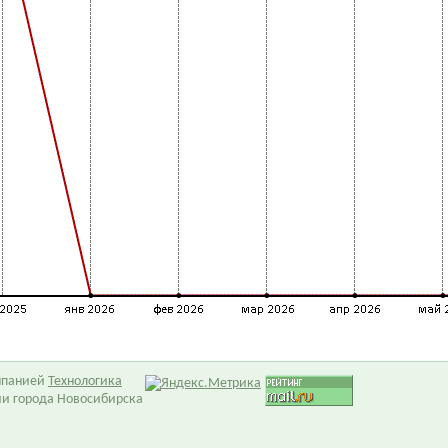
омпанией
Технологика
ии города Новосибирска