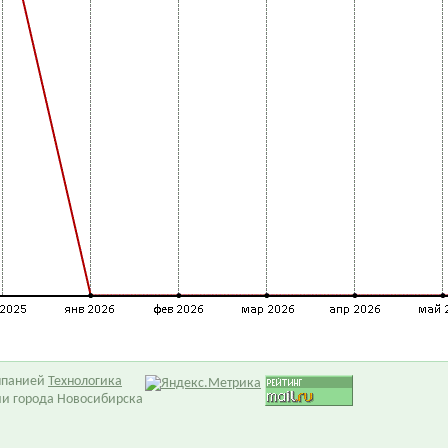
омпанией
Технологика
ии города Новосибирска