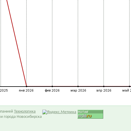
омпанией
Технологика
ии города Новосибирска