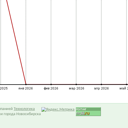
омпанией
Технологика
ии города Новосибирска