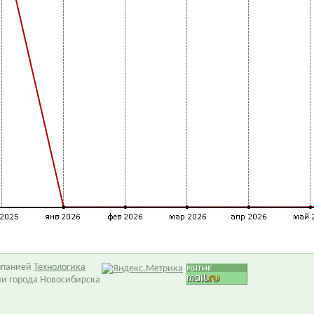
омпанией
Технологика
ии города Новосибирска