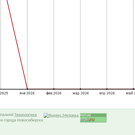
омпанией
Технологика
ии города Новосибирска