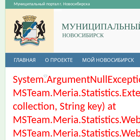
Муниципальный портал г. Новосибирска
МУНИЦИПАЛЬНЫЙ
НОВОСИБИРСК
ГЛАВНАЯ
О ПРОЕКТЕ
МОЙ НОВОСИБИРСК
ВАКАНСИИ
System.ArgumentNullException
MSTeam.Meria.Statistics.Ext
collection, String key) at
MSTeam.Meria.Statistics.We
MSTeam.Meria.Statistics.We