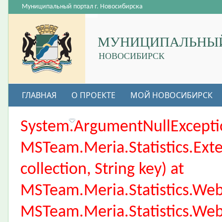
Муниципальный портал г. Новосибирска
МУНИЦИПАЛЬНЫЙ
НОВОСИБИРСК
ГЛАВНАЯ
О ПРОЕКТЕ
МОЙ НОВОСИБИРСК
ВАКАНСИИ
System.ArgumentNullException
MSTeam.Meria.Statistics.Ext
collection, String key) at
MSTeam.Meria.Statistics.We
MSTeam.Meria.Statistics.We