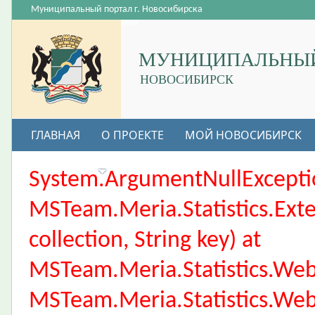
Муниципальный портал г. Новосибирска
МУНИЦИПАЛЬНЫЙ
НОВОСИБИРСК
ГЛАВНАЯ
О ПРОЕКТЕ
МОЙ НОВОСИБИРСК
ВАКАНСИИ
System.ArgumentNullException
MSTeam.Meria.Statistics.Ext
collection, String key) at
MSTeam.Meria.Statistics.We
MSTeam.Meria.Statistics.We