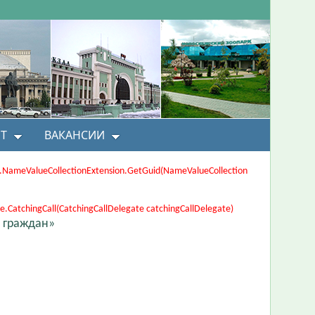
Т
ВАКАНСИИ
ons.NameValueCollectionExtension.GetGuid(NameValueCollection
CatchingCall(CatchingCallDelegate catchingCallDelegate)
 граждан»