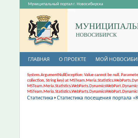
Муниципальный портал г. Новосибирска
МУНИЦИПАЛЬ
НОВОСИБИРСК
ГЛАВНАЯ
О ПРОЕКТЕ
МОЙ НОВОСИБИ
System.ArgumentNullException: Value cannot be null. Paramete
collection, String key) at MSTeam.Meria.Statistics.WebParts
MSTeam.Meria.Statistics.WebParts.DynamicsWebPart.Dynamic
MSTeam.Meria.Statistics.WebParts.DynamicsWebPart.DynamicsWe
Статистика
Статистика посещения портала «К