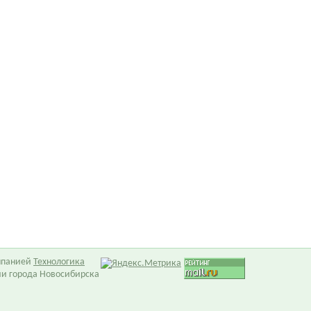
омпанией
Технологика
ии города Новосибирска