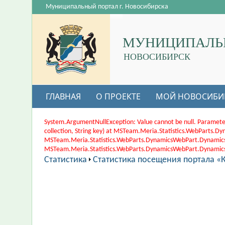
Муниципальный портал г. Новосибирска
МУНИЦИПАЛЬ
НОВОСИБИРСК
ГЛАВНАЯ
О ПРОЕКТЕ
МОЙ НОВОСИБИ
System.ArgumentNullException: Value cannot be null. Paramete
collection, String key) at MSTeam.Meria.Statistics.WebParts
MSTeam.Meria.Statistics.WebParts.DynamicsWebPart.Dynamic
MSTeam.Meria.Statistics.WebParts.DynamicsWebPart.DynamicsWe
Статистика
Статистика посещения портала «К