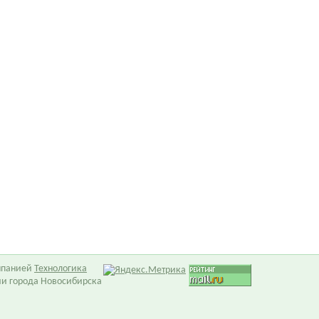
омпанией
Технологика
ии города Новосибирска