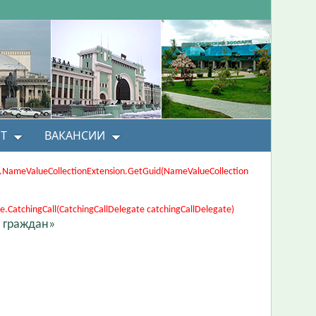
Т
ВАКАНСИИ
ons.NameValueCollectionExtension.GetGuid(NameValueCollection
CatchingCall(CatchingCallDelegate catchingCallDelegate)
 граждан»