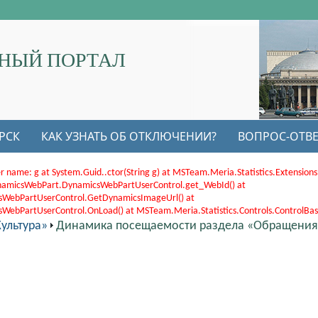
НЫЙ ПОРТАЛ
РСК
КАК УЗНАТЬ ОБ ОТКЛЮЧЕНИИ?
ВОПРОС-ОТВЕ
r name: g at System.Guid..ctor(String g) at MSTeam.Meria.Statistics.Extensi
.DynamicsWebPart.DynamicsWebPartUserControl.get_WebId() at
sWebPartUserControl.GetDynamicsImageUrl() at
bPartUserControl.OnLoad() at MSTeam.Meria.Statistics.Controls.ControlBase.
ультура»
Динамика посещаемости раздела «Обращения