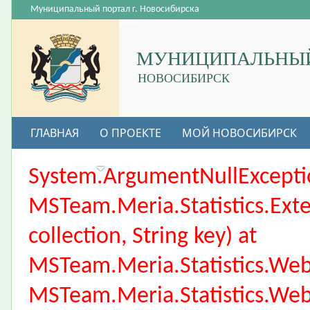
Муниципальный портал г. Новосибирска
МУНИЦИПАЛЬНЫЙ
НОВОСИБИРСК
ГЛАВНАЯ
О ПРОЕКТЕ
МОЙ НОВОСИБИРСК
ВАКАНСИИ
System.ArgumentNullException
MSTeam.Meria.Statistics.Ext
collection, String key) at
MSTeam.Meria.Statistics.We
MSTeam.Meria.Statistics.We