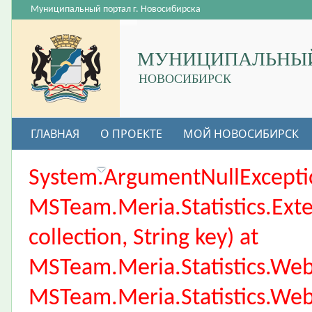
Муниципальный портал г. Новосибирска
МУНИЦИПАЛЬНЫЙ
НОВОСИБИРСК
ГЛАВНАЯ
О ПРОЕКТЕ
МОЙ НОВОСИБИРСК
ВАКАНСИИ
System.ArgumentNullException
MSTeam.Meria.Statistics.Ext
collection, String key) at
MSTeam.Meria.Statistics.We
MSTeam.Meria.Statistics.We