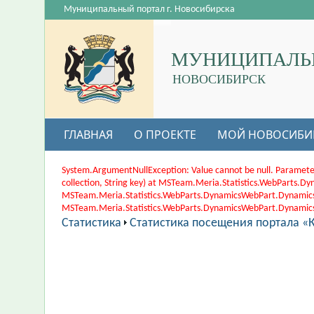
Муниципальный портал г. Новосибирска
МУНИЦИПАЛЬ
НОВОСИБИРСК
ГЛАВНАЯ
О ПРОЕКТЕ
МОЙ НОВОСИБИ
System.ArgumentNullException: Value cannot be null. Paramete
collection, String key) at MSTeam.Meria.Statistics.WebParts
MSTeam.Meria.Statistics.WebParts.DynamicsWebPart.Dynamic
MSTeam.Meria.Statistics.WebParts.DynamicsWebPart.DynamicsWe
Статистика
Статистика посещения портала «К