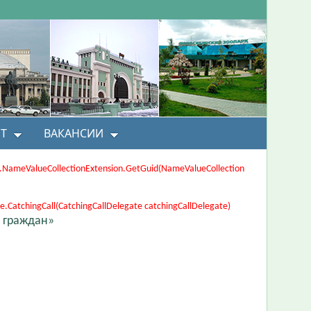
Т
ВАКАНСИИ
ons.NameValueCollectionExtension.GetGuid(NameValueCollection
CatchingCall(CatchingCallDelegate catchingCallDelegate)
 граждан»