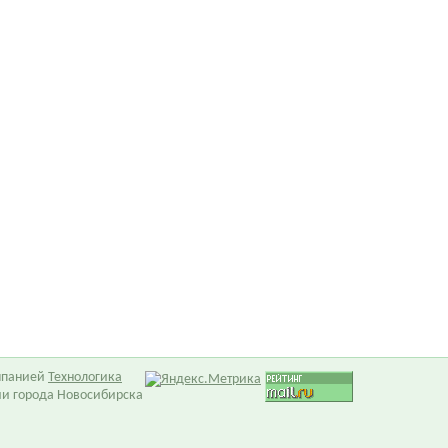
омпанией
Технологика
ии города Новосибирска