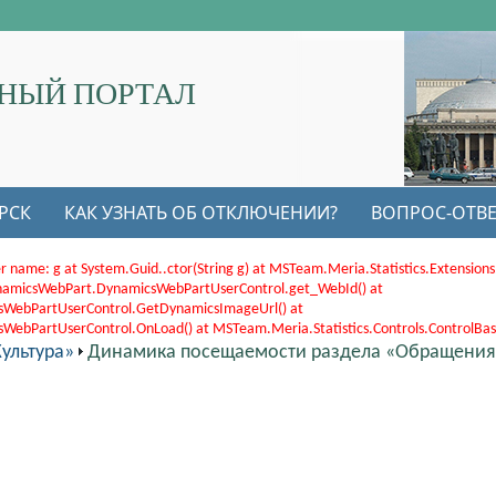
НЫЙ ПОРТАЛ
РСК
КАК УЗНАТЬ ОБ ОТКЛЮЧЕНИИ?
ВОПРОС-ОТВЕ
r name: g at System.Guid..ctor(String g) at MSTeam.Meria.Statistics.Extensi
.DynamicsWebPart.DynamicsWebPartUserControl.get_WebId() at
sWebPartUserControl.GetDynamicsImageUrl() at
bPartUserControl.OnLoad() at MSTeam.Meria.Statistics.Controls.ControlBase.
ультура»
Динамика посещаемости раздела «Обращения