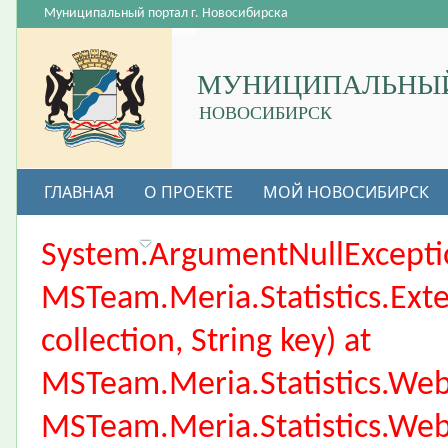
Муниципальный портал г. Новосибирска
МУНИЦИПАЛЬНЫЙ
НОВОСИБИРСК
ГЛАВНАЯ
О ПРОЕКТЕ
МОЙ НОВОСИБИРСК
ВАКАНСИИ
System.ArgumentNullException
MSTeam.Meria.Statistics.Ext
collection, String key) at
MSTeam.Meria.Statistics.We
MSTeam.Meria.Statistics.We