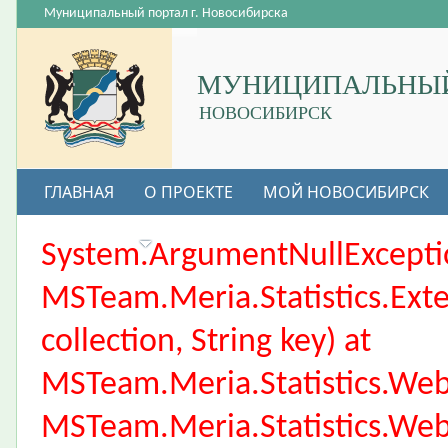
Муниципальный портал г. Новосибирска
МУНИЦИПАЛЬНЫЙ
НОВОСИБИРСК
ГЛАВНАЯ
О ПРОЕКТЕ
МОЙ НОВОСИБИРСК
ВАКАНСИИ
System.ArgumentNullException
MSTeam.Meria.Statistics.Ext
collection, String key) at
MSTeam.Meria.Statistics.We
MSTeam.Meria.Statistics.We