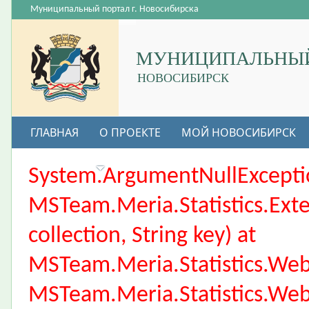
Муниципальный портал г. Новосибирска
МУНИЦИПАЛЬНЫЙ
НОВОСИБИРСК
ГЛАВНАЯ
О ПРОЕКТЕ
МОЙ НОВОСИБИРСК
ВАКАНСИИ
System.ArgumentNullException
MSTeam.Meria.Statistics.Ext
collection, String key) at
MSTeam.Meria.Statistics.We
MSTeam.Meria.Statistics.We