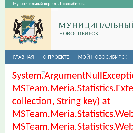
Муниципальный портал г. Новосибирска
МУНИЦИПАЛЬНЫЙ
НОВОСИБИРСК
ГЛАВНАЯ
О ПРОЕКТЕ
МОЙ НОВОСИБИРСК
ВАКАНСИИ
System.ArgumentNullException
MSTeam.Meria.Statistics.Ext
collection, String key) at
MSTeam.Meria.Statistics.We
MSTeam.Meria.Statistics.We