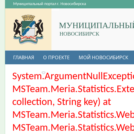
Муниципальный портал г. Новосибирска
МУНИЦИПАЛЬНЫЙ
НОВОСИБИРСК
ГЛАВНАЯ
О ПРОЕКТЕ
МОЙ НОВОСИБИРСК
ВАКАНСИИ
System.ArgumentNullException
MSTeam.Meria.Statistics.Ext
collection, String key) at
MSTeam.Meria.Statistics.We
MSTeam.Meria.Statistics.We