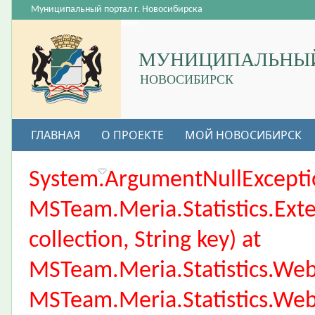
Муниципальный портал г. Новосибирска
МУНИЦИПАЛЬНЫЙ
НОВОСИБИРСК
ГЛАВНАЯ
О ПРОЕКТЕ
МОЙ НОВОСИБИРСК
ВАКАНСИИ
System.ArgumentNullException
MSTeam.Meria.Statistics.Ext
collection, String key) at
MSTeam.Meria.Statistics.We
MSTeam.Meria.Statistics.We