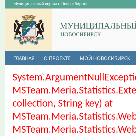
Муниципальный портал г. Новосибирска
МУНИЦИПАЛЬНЫЙ
НОВОСИБИРСК
ГЛАВНАЯ
О ПРОЕКТЕ
МОЙ НОВОСИБИРСК
ВАКАНСИИ
System.ArgumentNullException
MSTeam.Meria.Statistics.Ext
collection, String key) at
MSTeam.Meria.Statistics.We
MSTeam.Meria.Statistics.We