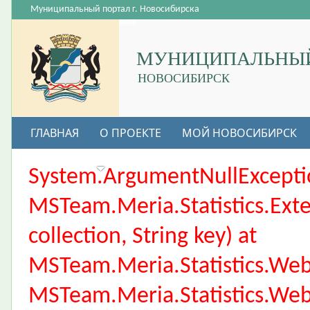
Муниципальный портал г. Новосибирска
МУНИЦИПАЛЬНЫЙ
НОВОСИБИРСК
ГЛАВНАЯ
О ПРОЕКТЕ
МОЙ НОВОСИБИРСК
ВАКАНСИИ
System.ArgumentNullException
MSTeam.Meria.Statistics.Ext
collection, String key) at
MSTeam.Meria.Statistics.We
MSTeam.Meria.Statistics.We