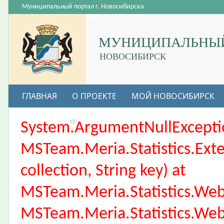
Муниципальный портал г. Новосибирска
МУНИЦИПАЛЬНЫЙ
НОВОСИБИРСК
ГЛАВНАЯ
О ПРОЕКТЕ
МОЙ НОВОСИБИРСК
ВАКАНСИИ
System.ArgumentNullException
MSTeam.Meria.Statistics.Ext
collection, String key) at
MSTeam.Meria.Statistics.We
MSTeam.Meria.Statistics.We