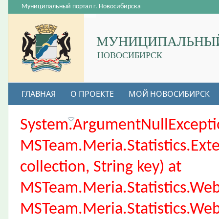
Муниципальный портал г. Новосибирска
МУНИЦИПАЛЬНЫЙ
НОВОСИБИРСК
ГЛАВНАЯ
О ПРОЕКТЕ
МОЙ НОВОСИБИРСК
ВАКАНСИИ
System.ArgumentNullException
MSTeam.Meria.Statistics.Ext
collection, String key) at
MSTeam.Meria.Statistics.We
MSTeam.Meria.Statistics.We