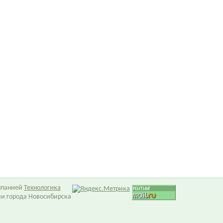
омпанией
Технологика
ии города Новосибирска