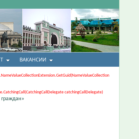
Т
ВАКАНСИИ
ons.NameValueCollectionExtension.GetGuid(NameValueCollection
CatchingCall(CatchingCallDelegate catchingCallDelegate)
 граждан»