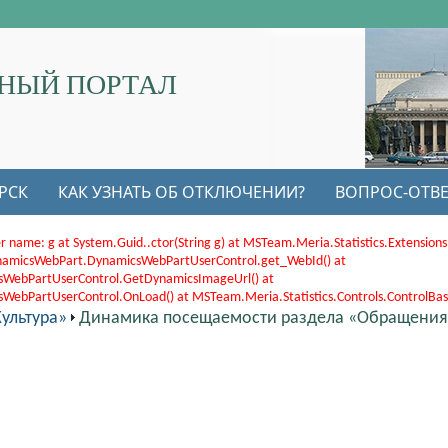
НЫЙ ПОРТАЛ
РСК
КАК УЗНАТЬ ОБ ОТКЛЮЧЕНИИ?
ВОПРОС-ОТВЕ
r name: g at System.Guid..ctor(String g) at MSTeam.Meria.Statistics.Extensi
.DynamicsWebPart.DynamicsWebPartUserControl.get_WebId() at
sWebPartUserControl.GetDynamicsImageUrl() at
bPartUserControl.OnLoad() at MSTeam.Meria.Statistics.Controls.ControlBase.
ультура»
Динамика посещаемости раздела «Обращения