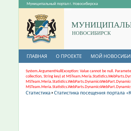
Муниципальный портал г. Новосибирска
МУНИЦИПАЛЬ
НОВОСИБИРСК
ГЛАВНАЯ
О ПРОЕКТЕ
МОЙ НОВОСИБИ
System.ArgumentNullException: Value cannot be null. Paramete
collection, String key) at MSTeam.Meria.Statistics.WebParts
MSTeam.Meria.Statistics.WebParts.DynamicsWebPart.Dynamic
MSTeam.Meria.Statistics.WebParts.DynamicsWebPart.DynamicsWe
Статистика
Статистика посещения портала «К