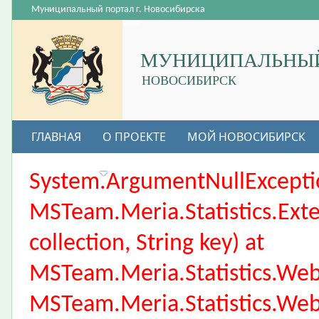
Муниципальный портал г. Новосибирска
МУНИЦИПАЛЬНЫЙ
НОВОСИБИРСК
ГЛАВНАЯ
О ПРОЕКТЕ
МОЙ НОВОСИБИРСК
ВАКАНСИИ
System.ArgumentNullException
MSTeam.Meria.Statistics.Ext
collection, String key) at
MSTeam.Meria.Statistics.We
MSTeam.Meria.Statistics.We