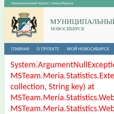
Муниципальный портал г. Новосибирска
МУНИЦИПАЛЬНЫЙ
НОВОСИБИРСК
ГЛАВНАЯ
О ПРОЕКТЕ
МОЙ НОВОСИБИРСК
ВАКАНСИИ
System.ArgumentNullException
MSTeam.Meria.Statistics.Ext
collection, String key) at
MSTeam.Meria.Statistics.We
MSTeam.Meria.Statistics.We