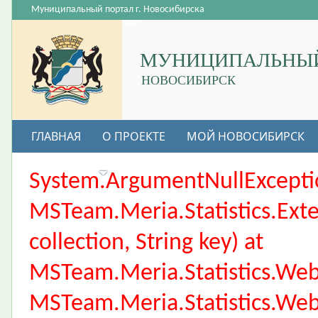
Муниципальный портал г. Новосибирска
МУНИЦИПАЛЬНЫЙ
НОВОСИБИРСК
ГЛАВНАЯ
О ПРОЕКТЕ
МОЙ НОВОСИБИРСК
ВАКАНСИИ
System.ArgumentNullException
MSTeam.Meria.Statistics.Ext
collection, String key) at
MSTeam.Meria.Statistics.We
MSTeam.Meria.Statistics.We