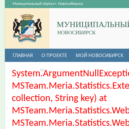
Муниципальный портал г. Новосибирска
МУНИЦИПАЛЬНЫЙ
НОВОСИБИРСК
ГЛАВНАЯ
О ПРОЕКТЕ
МОЙ НОВОСИБИРСК
ВАКАНСИИ
System.ArgumentNullException
MSTeam.Meria.Statistics.Ext
collection, String key) at
MSTeam.Meria.Statistics.We
MSTeam.Meria.Statistics.We