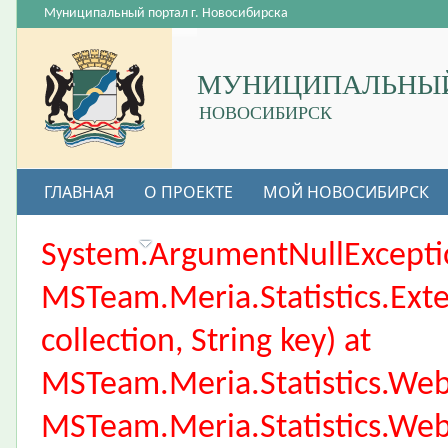
Муниципальный портал г. Новосибирска
МУНИЦИПАЛЬНЫЙ
НОВОСИБИРСК
ГЛАВНАЯ
О ПРОЕКТЕ
МОЙ НОВОСИБИРСК
ВАКАНСИИ
System.ArgumentNullException
MSTeam.Meria.Statistics.Ext
collection, String key) at
MSTeam.Meria.Statistics.We
MSTeam.Meria.Statistics.We